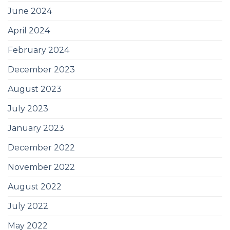
June 2024
April 2024
February 2024
December 2023
August 2023
July 2023
January 2023
December 2022
November 2022
August 2022
July 2022
May 2022