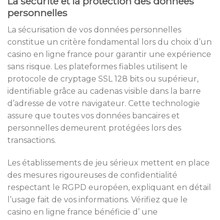
La sécurité et la protection des données
personnelles
La sécurisation de vos données personnelles
constitue un critère fondamental lors du choix d’un
casino en ligne france pour garantir une expérience
sans risque. Les plateformes fiables utilisent le
protocole de cryptage SSL 128 bits ou supérieur,
identifiable grâce au cadenas visible dans la barre
d’adresse de votre navigateur. Cette technologie
assure que toutes vos données bancaires et
personnelles demeurent protégées lors des
transactions.
Les établissements de jeu sérieux mettent en place
des mesures rigoureuses de confidentialité
respectant le RGPD européen, expliquant en détail
l’usage fait de vos informations. Vérifiez que le
casino en ligne france bénéficie d’ une