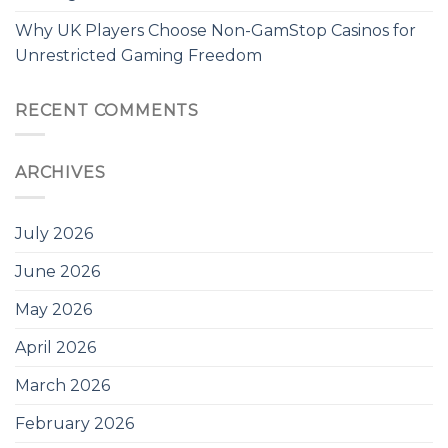
Why UK Players Choose Non-GamStop Casinos for
Unrestricted Gaming Freedom
RECENT COMMENTS
ARCHIVES
July 2026
June 2026
May 2026
April 2026
March 2026
February 2026