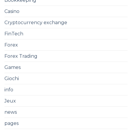
Bookkeeping
Casino
Cryptocurrency exchange
FinTech
Forex
Forex Trading
Games
Giochi
info
Jeux
news
pages