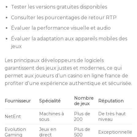
Tester les versions gratuites disponibles
Consulter les pourcentages de retour RTP
Évaluer la performance visuelle et audio
Évaluer la adaptation aux appareils mobiles des
jeux
Les principaux développeurs de logiciels
garantissent des jeux justes et modernes, ce qui
permet aux joueurs d’un casino en ligne france de
profiter d’une expérience authentique et sécurisée.
Nombre
Fournisseur
Spécialité
Réputation
de jeux
Machines à
Plus de
De très haut
NetEnt
sous
200
niveau
Evolution
Jeux en
Plus de
Exceptionnelle
Gaming
direct
500