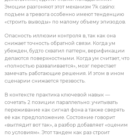
Эмоции разгоняют этот механизм 7k casino:
подъем а тревога особенно имеют тенденцию
«строить выводы» по малому объему эпизодов.
Опасность иллюзии контроля в, так как она
снижает точность обратной связи. Когда ум
убежден, будто схватил паттерн, верификации
делаются поверхностными. Когда ум считает, что
«полностью разваливается», мозг перестает
замечать работающие решения. И этом в ином
сценарии снижается трезвость.
В контексте практика ключевой навык —
сочетать 2 позиции параллельно: учитывать
переживание как сигнал фона а также сверять
её как предположение. Состояние говорит
«выглядит вот так», а разбор добавляет «оценим
по условиям». Этот тандем как раз строит