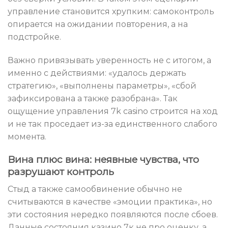
управление становится хрупким: самоконтроль
опирается на ожидании повторения, а на
подстройке.
Важно привязывать уверенность не с итогом, а
именно с действиями: «удалось держать
стратегию», «выполнены параметры», «сбой
зафиксирована а также разобрана». Так
ощущение управления 7k casino строится на ход
и не так проседает из-за единственного слабого
момента.
Вина плюс вина: неявные чувства, что
разрушают контроль
Стыд а также самообвинение обычно не
считываются в качестве «эмоции практика», но
эти состояния нередко появляются после сбоев.
Данные состояния казино 7к не про оценку, а