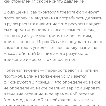
как стремления скорее снять давление.
В ощущении самоконтроля тревога формирует
противоречие: внутренняя потребность держать
в руках растёт, а аналитические ресурсы падают.
Ум стартует «проверять» плюс «сомневаться»,
снова идти к уже уже принятым решениям,
терять скорость. Игрок 7k casino ощущает, словно
самоконтроль ускользает, поскольку возникает
масса действий без видимого результата:
движение имеется, но четкости нет.
Полезная техника — перенос тревоги в четкий
протокол. Если напряжение усиливается,
фиксируются 3 позиции: что определено, какое
не определено, какое реально верифицировать
в течение ограниченное временной отрезок.
Этот метод казино 7к не обязательно «гасит»
эмоцию моментально, но возвращает ощущение