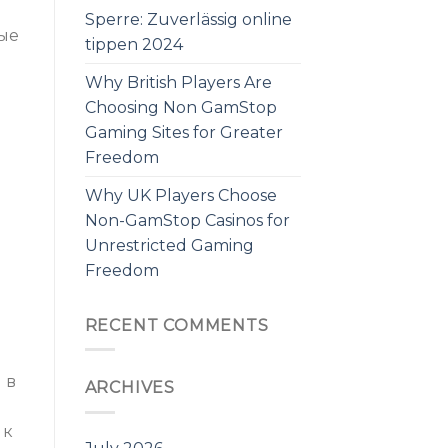
Sperre: Zuverlässig online
ные
tippen 2024
Why British Players Are
Choosing Non GamStop
Gaming Sites for Greater
Freedom
Why UK Players Choose
Non-GamStop Casinos for
Unrestricted Gaming
Freedom
RECENT COMMENTS
 в
ARCHIVES
 к