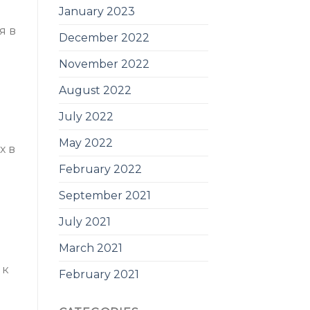
January 2023
я в
December 2022
November 2022
August 2022
July 2022
May 2022
х в
February 2022
September 2021
July 2021
March 2021
 к
February 2021