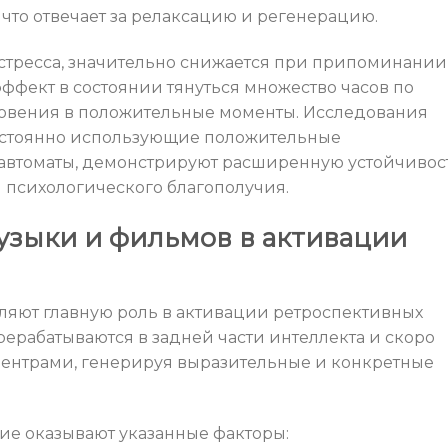
что отвечает за релаксацию и регенерацию.
 стресса, значительно снижается при припоминании
эффект в состоянии тянуться множество часов по
овения в положительные моменты. Исследования
 постоянно использующие положительные
автоматы, демонстрируют расширенную устойчивос
 психологического благополучия.
музыки и фильмов в активации
ляют главную роль в активации ретроспективных
ерабатываются в задней части интеллекта и скоро
ентрами, генерируя выразительные и конкретные
ие оказывают указанные факторы: