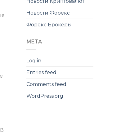
Новости Криптовалют
Новости Форекс
ые
Форекс Брокеры
META
Log in
Entries feed
е
Comments feed
WordPress.org
 В