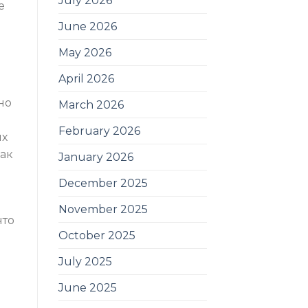
July 2026
е
June 2026
May 2026
April 2026
но
March 2026
February 2026
их
как
January 2026
December 2025
November 2025
что
October 2025
July 2025
June 2025