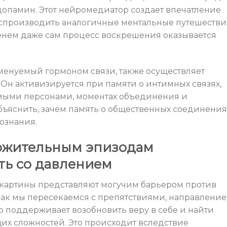
допамин. Этот нейромедиатор создает впечатление
оспроизводить аналогичные ментальные путешестви
менем даже сам процесс воскрешения оказывается
менуемый гормоном связи, также осуществляет
Он активизируется при памяти о интимных связях,
мыми персонами, моментах объединения и
бъяснить, зачем память о общественных соединения
ознания.
ложительным эпизодам
ть со давлением
картины представляют могучим барьером против
 как мы пересекаемся с препятствиями, направление
поддерживает возобновить веру в себе и найти
их сложностей. Это происходит вследствие