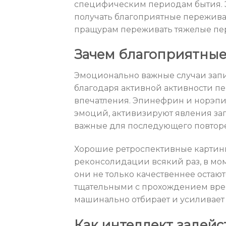
специфическим периодам бытия. Э
получать благоприятные пережив
пращурам переживать тяжелые пе
Зачем благоприятны
Эмоционально важные случаи запи
благодаря активной активности п
впечатления. Эпинефрин и норэп
эмоций, активизируют явления зап
важные для последующего повтор
Хорошие ретроспективные картин
реконсолидации всякий раз, в мом
они не только качественнее остают
тщательными с прохождением врем
машинально отбирает и усиливает
Как интеллект задей