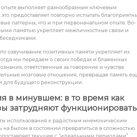
м опыте выполняет разнообразным ключевым
 это предоставляет повторно испытать благоприятн
вые паттерны, что и при первоначальном опыте. Во-
ными памятью укрепляет межличностные связи и
обеседниками.
что озвучивание позитивных памяти укрепляет их
когда мы передаем о своих победах и блаженных
ознания, ответственные за говорение и чувства
ительные мозговые отношения, превращая память ещ
 для будущего реконструкции.
я в минувшем: в то время как
зы затрудняют функционировать
кты использования к радостным мнемоническим
 на былом в состоянии превратиться в сложностью.
сопоставляет текущее с “идеальными периодами”