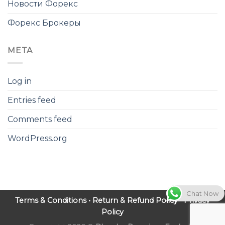
Новости Форекс
Форекс Брокеры
META
Log in
Entries feed
Comments feed
WordPress.org
Chat Now
Terms & Conditions
•
Return & Refund Policy
•
Privacy
Policy