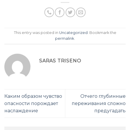
This entry was posted in
Uncategorized
. Bookmark the
permalink
.
SARAS TRISENO
Каким образом чувство
Отчего глубинные
опасности порождает
переживания сложно
наслаждение
предугадать