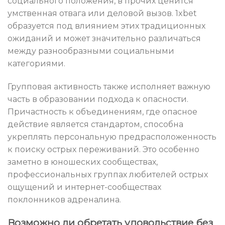
социального положения, в прочих ценится
умственная отвага или деловой вызов. 1xbet
образуется под влиянием этих традиционных
ожиданий и может значительно различаться
между разнообразными социальными
категориями.
Групповая активность также исполняет важную
часть в образовании подхода к опасности.
Причастность к объединениям, где опасное
действие является стандартом, способна
укреплять персональную предрасположенность
к поиску острых переживаний. Это особенно
заметно в юношеских сообществах,
профессиональных группах любителей острых
ощущений и интернет-сообществах
поклонников адреналина.
Возможно ли обретать удовольствие без