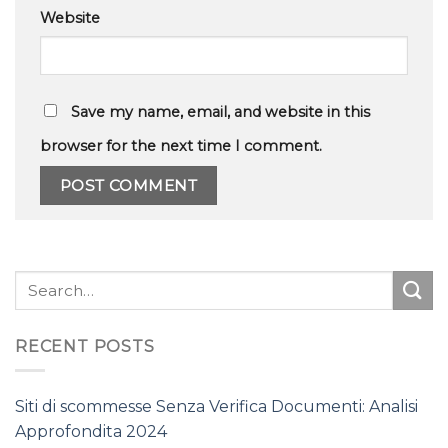
Website
Save my name, email, and website in this
browser for the next time I comment.
RECENT POSTS
Siti di scommesse Senza Verifica Documenti: Analisi
Approfondita 2024