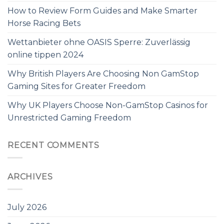
How to Review Form Guides and Make Smarter
Horse Racing Bets
Wettanbieter ohne OASIS Sperre: Zuverlässig
online tippen 2024
Why British Players Are Choosing Non GamStop
Gaming Sites for Greater Freedom
Why UK Players Choose Non-GamStop Casinos for
Unrestricted Gaming Freedom
RECENT COMMENTS
ARCHIVES
July 2026