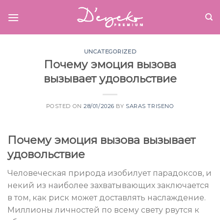
Skip
to
content
UNCATEGORIZED
Почему эмоция вызова
вызывает удовольствие
POSTED ON
28/01/2026
BY
SARAS TRISENO
Почему эмоция вызова вызывает
удовольствие
Человеческая природа изобилует парадоксов, и
некий из наиболее захватывающих заключается
в том, как риск может доставлять наслаждение.
Миллионы личностей по всему свету рвутся к