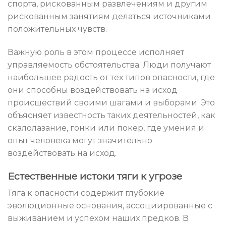
спорта, рискованным развлечениям и другим
рискованным занятиям делаться источниками
положительных чувств.
Важную роль в этом процессе исполняет
управляемость обстоятельства. Люди получают
наибольшее радость от тех типов опасности, где
они способны воздействовать на исход
происшествий своими шагами и выборами. Это
объясняет известность таких деятельностей, как
скалолазание, гонки или покер, где умения и
опыт человека могут значительно
воздействовать на исход.
Естественные истоки тяги к угрозе
Тяга к опасности содержит глубокие
эволюционные основания, ассоциированные с
выживанием и успехом наших предков. В