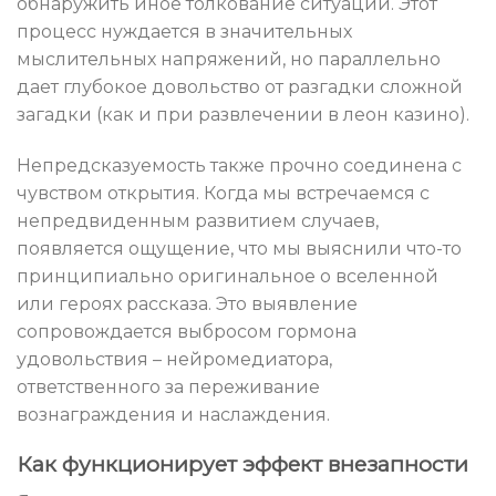
обнаружить иное толкование ситуации. Этот
процесс нуждается в значительных
мыслительных напряжений, но параллельно
дает глубокое довольство от разгадки сложной
загадки (как и при развлечении в леон казино).
Непредсказуемость также прочно соединена с
чувством открытия. Когда мы встречаемся с
непредвиденным развитием случаев,
появляется ощущение, что мы выяснили что-то
принципиально оригинальное о вселенной
или героях рассказа. Это выявление
сопровождается выбросом гормона
удовольствия – нейромедиатора,
ответственного за переживание
вознаграждения и наслаждения.
Как функционирует эффект внезапности