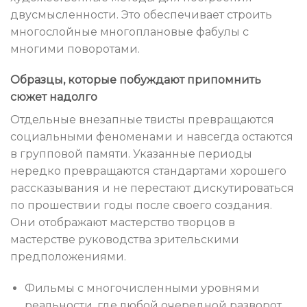
двусмысленности. Это обеспечивает строить
многослойные многоплановые фабулы с
многими поворотами.
Образцы, которые побуждают припомнить
сюжет надолго
Отдельные внезапные твисты превращаются
социальными феноменами и навсегда остаются
в групповой памяти. Указанные периоды
нередко превращаются стандартами хорошего
рассказывания и не перестают дискутироваться
по прошествии годы после своего создания.
Они отображают мастерство творцов в
мастерстве руководства зрительскими
предположениями.
Фильмы с многочисленными уровнями
реальности, где любой очередной разворот