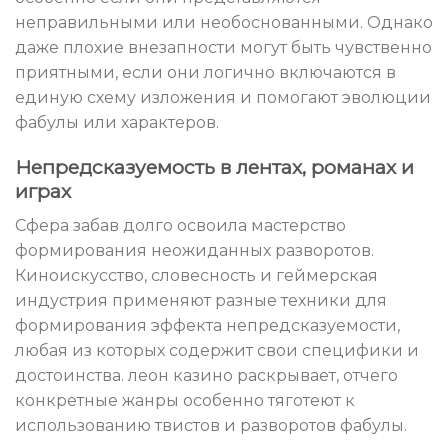
неправильными или необоснованными. Однако
даже плохие внезапности могут быть чувственно
приятными, если они логично включаются в
единую схему изложения и помогают эволюции
фабулы или характеров.
Непредсказуемость в лентах, романах и
играх
Сфера забав долго освоила мастерство
формирования неожиданных разворотов.
Киноискусство, словесность и геймерская
индустрия применяют разные техники для
формирования эффекта непредсказуемости,
любая из которых содержит свои специфики и
достоинства. леон казино раскрывает, отчего
конкретные жанры особенно тяготеют к
использованию твистов и разворотов фабулы.