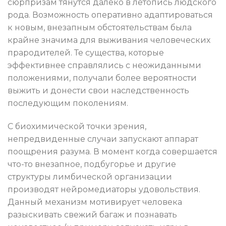
сюрпризам тянутся далеко в летопись людского
рода. Возможность оперативно адаптироваться
к новым, внезапным обстоятельствам была
крайне значима для выживания человеческих
прародителей. Те существа, которые
эффективнее справлялись с неожиданными
положениями, получали более вероятности
выжить и донести свои наследственность
последующим поколениям.
С биохимической точки зрения,
непредвиденные случаи запускают аппарат
поощрения разума. В момент когда совершается
что-то внезапное, подбугорье и другие
структуры лимбической организации
производят нейромедиаторы удовольствия.
Данный механизм мотивирует человека
разыскивать свежий багаж и познавать