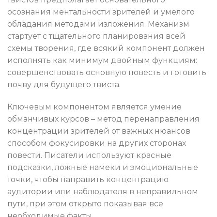
осознания ментальности зрителей и умелого
обладания методами изложения. Механизм
стартует с тщательного планирования всей
схемы творения, где всякий компонент должен
исполнять как минимум двойным функциям:
совершенствовать основную повесть и готовить
почву для будущего твиста.
Ключевым компонентом является умение
обманчивых курсов – метод перенаправления
концентрации зрителей от важных нюансов
способом фокусировки на других сторонах
повести. Писатели используют красные
подсказки, ложные намеки и эмоциональные
точки, чтобы направить концентрацию
аудитории или наблюдателя в неправильном
пути, при этом открыто показывая все
необходимые факты.