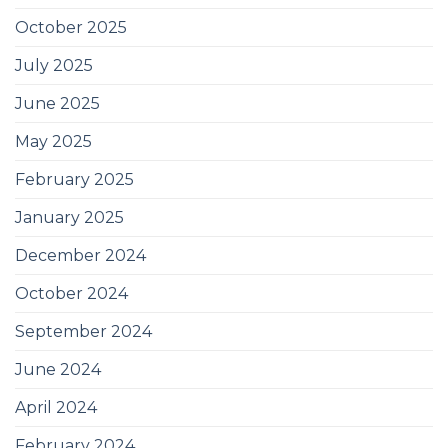
October 2025
July 2025
June 2025
May 2025
February 2025
January 2025
December 2024
October 2024
September 2024
June 2024
April 2024
February 2024