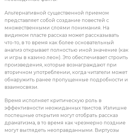
Альтернативной существенной приемом
представляет собой создание повестей с
множественными слоями понимания. На
видимом пласте рассказ может рассказывать
что-то, в то время как более основательный
анализ открывает полностью иной значение (как
и игры в казино леон). Это обеспечивает строить
произведения, которые вознаграждают при
вторичном употреблении, когда читатели может
обнаружить ранее пропущенные подробности и
взаимосвязи.
Время исполняет критическую роль в
эффективности неожиданных твистов. Излишне
поспешные открытия могут отобрать рассказ
драматизма, в то время как чрезмерно поздние
могут выглядеть неоправданными. Виртуозы