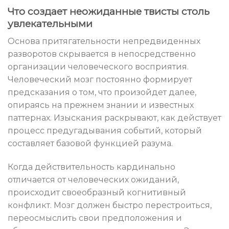
Что создает неожиданные твисты столь
увлекательными
Основа притягательности непредвиденных
разворотов скрывается в непосредственно
организации человеческого восприятия.
Человеческий мозг постоянно формирует
предсказания о том, что произойдет далее,
опираясь на прежнем знании и известных
паттернах. Изыскания раскрывают, как действует
процесс предугадывания событий, который
составляет базовой функцией разума.
Когда действительность кардинально
отличается от человеческих ожиданий,
происходит своеобразный когнитивный
конфликт. Мозг должен быстро перестроиться,
переосмыслить свои предположения и