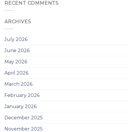
RECENT COMMENTS
ARCHIVES
July 2026
June 2026
May 2026
April 2026
March 2026
February 2026
January 2026
December 2025
November 2025