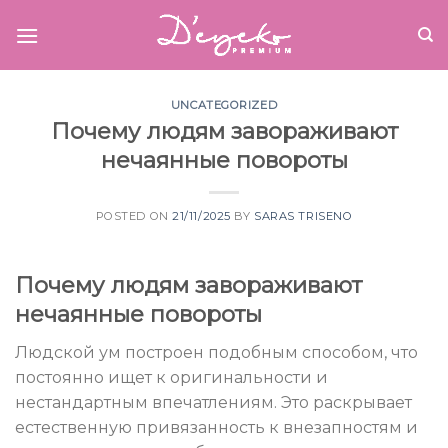
Skip
to
content
UNCATEGORIZED
Почему людям завораживают
нечаянные повороты
POSTED ON
21/11/2025
BY
SARAS TRISENO
Почему людям завораживают
нечаянные повороты
Людской ум построен подобным способом, что
постоянно ищет к оригинальности и
нестандартным впечатлениям. Это раскрывает
естественную привязанность к внезапностям и