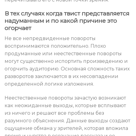
В тех случаях когда твист представляется
надуманным и по какой причине это
огорчает
Не все непредвиденные повороты
воспринимаются положительно. Плохо
продуманные или неестественные повороты
могут существенно испортить произведению и
огорчить аудиторию. Основная сложность таких
разворотов заключается в их несовпадении
определенной логике изложения.
Неестественные повороты зачастую возникают
как неожиданные выходы, которые всплывают
из ничего и решают все проблемы без
разумного объяснения. Данные выходы создают
ощущение обмана у зрителей, которая вложила
время и чувства в осознание рассказа и ее