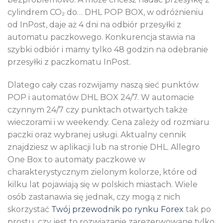
cylindrem CO₂ do… DHL POP BOX, w odróżnieniu
od InPost, daje aż 4 dni na odbiór przesyłki z
automatu paczkowego. Konkurencja stawia na
szybki odbiór i mamy tylko 48 godzin na odebranie
przesyłki z paczkomatu InPost.
Dlatego cały czas rozwijamy naszą sieć punktów
POP i automatów DHL BOX 24/7. W automacie
czynnym 24/7 czy punktach otwartych także
wieczorami i w weekendy. Cena zależy od rozmiaru
paczki oraz wybranej usługi. Aktualny cennik
znajdziesz w aplikacji lub na stronie DHL. Allegro
One Box to automaty paczkowe w
charakterystycznym zielonym kolorze, które od
kilku lat pojawiają się w polskich miastach. Wiele
osób zastanawia się jednak, czy mogą z nich
skorzystać
Twój przewodnik po rynku Forex
tak po
prostu, czy jest to rozwiązanie zarezerwowane tylko