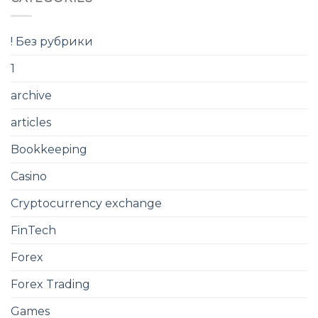
! Без рубрики
1
archive
articles
Bookkeeping
Casino
Cryptocurrency exchange
FinTech
Forex
Forex Trading
Games