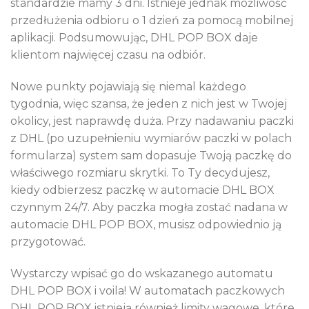
standardzie mamy 3 dni. Istnieje jednak możliwość
przedłużenia odbioru o 1 dzień za pomocą mobilnej
aplikacji. Podsumowując, DHL POP BOX daje
klientom najwięcej czasu na odbiór.
Nowe punkty pojawiają się niemal każdego
tygodnia, więc szansa, że jeden z nich jest w Twojej
okolicy, jest naprawdę duża. Przy nadawaniu paczki
z DHL (po uzupełnieniu wymiarów paczki w polach
formularza) system sam dopasuje Twoją paczkę do
właściwego rozmiaru skrytki. To Ty decydujesz,
kiedy odbierzesz paczkę w automacie DHL BOX
czynnym 24/7. Aby paczka mogła zostać nadana w
automacie DHL POP BOX, musisz odpowiednio ją
przygotować.
Wystarczy wpisać go do wskazanego automatu
DHL POP BOX i voila! W automatach paczkowych
DHL POP BOX istnieją również limity wagowe, które